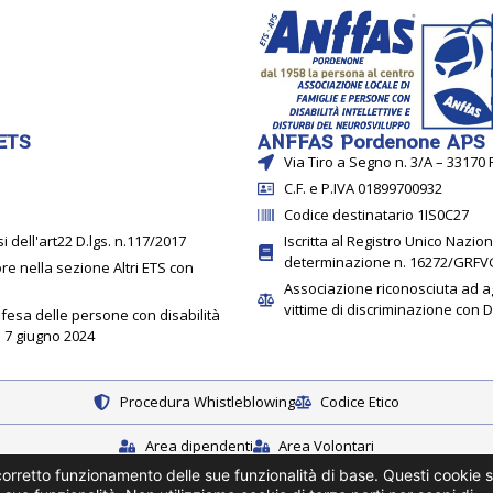
 ETS
ANFFAS Pordenone APS 
Via Tiro a Segno n. 3/A – 3317
C.F. e P.IVA 01899700932
Codice destinatario 1IS0C27
i dell'art22 D.lgs. n.117/2017
Iscritta al Registro Unico Nazi
determinazione n. 16272/GRFVG
ore nella sezione Altri ETS con
Associazione riconosciuta ad agi
vittime di discriminazione con 
ifesa delle persone con disabilità
l 7 giugno 2024
Procedura Whistleblowing
Codice Etico
Area dipendenti
Area Volontari
 corretto funzionamento delle sue funzionalità di base. Questi cookie 
Privacy policy
Cookie policy
Info legali
Settaggio cookie polic