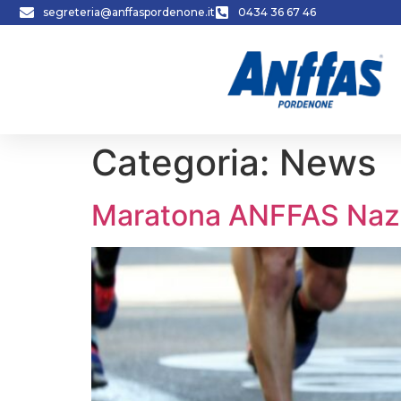
segreteria@anffaspordenone.it
0434 36 67 46
Categoria:
News
Maratona ANFFAS Naz