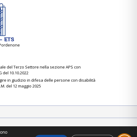
- ETS
0 Pordenone
onale del Terzo Settore nella sezione APS con
 del 10.10.2022
re in giudizio in difesa delle persone con disabilità
D.M. del 12 maggio 2025
sono
y