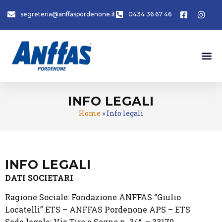
segreteria@anffaspordenone.it
0434 36 67 46
INFO LEGALI
Home
»
Info legali
INFO LEGALI
DATI SOCIETARI
Ragione Sociale: Fondazione ANFFAS “Giulio
Locatelli” ETS – ANFFAS Pordenone APS – ETS
Sede legale: Via Tiro a Segno n. 3/A – 33170