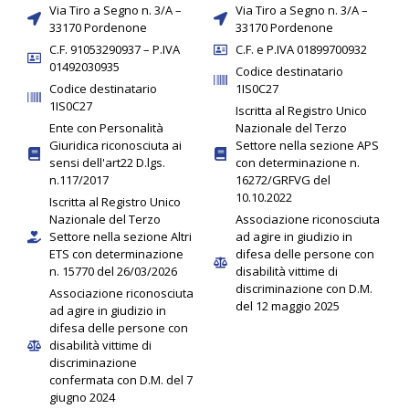
Via Tiro a Segno n. 3/A –
Via Tiro a Segno n. 3/A –
33170 Pordenone
33170 Pordenone
C.F. 91053290937 – P.IVA
C.F. e P.IVA 01899700932
01492030935
Codice destinatario
Codice destinatario
1IS0C27
1IS0C27
Iscritta al Registro Unico
Ente con Personalità
Nazionale del Terzo
Giuridica riconosciuta ai
Settore nella sezione APS
sensi dell'art22 D.lgs.
con determinazione n.
n.117/2017
16272/GRFVG del
10.10.2022
Iscritta al Registro Unico
Nazionale del Terzo
Associazione riconosciuta
Settore nella sezione Altri
ad agire in giudizio in
ETS con determinazione
difesa delle persone con
n. 15770 del 26/03/2026
disabilità vittime di
discriminazione con D.M.
Associazione riconosciuta
del 12 maggio 2025
ad agire in giudizio in
difesa delle persone con
disabilità vittime di
discriminazione
confermata con D.M. del 7
giugno 2024