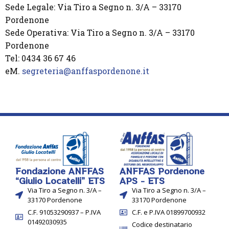
Sede Legale: Via Tiro a Segno n. 3/A – 33170
Pordenone
Sede Operativa: Via Tiro a Segno n. 3/A – 33170
Pordenone
Tel: 0434 36 67 46
eM.
segreteria@anffaspordenone.it
Fondazione ANFFAS
ANFFAS Pordenone
“Giulio Locatelli” ETS
APS - ETS
Via Tiro a Segno n. 3/A –
Via Tiro a Segno n. 3/A –
33170 Pordenone
33170 Pordenone
C.F. 91053290937 – P.IVA
C.F. e P.IVA 01899700932
01492030935
Codice destinatario