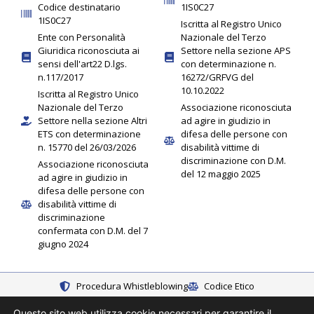
Codice destinatario
1IS0C27
1IS0C27
Iscritta al Registro Unico
Ente con Personalità
Nazionale del Terzo
Giuridica riconosciuta ai
Settore nella sezione APS
sensi dell'art22 D.lgs.
con determinazione n.
n.117/2017
16272/GRFVG del
10.10.2022
Iscritta al Registro Unico
Nazionale del Terzo
Associazione riconosciuta
Settore nella sezione Altri
ad agire in giudizio in
ETS con determinazione
difesa delle persone con
n. 15770 del 26/03/2026
disabilità vittime di
discriminazione con D.M.
Associazione riconosciuta
del 12 maggio 2025
ad agire in giudizio in
difesa delle persone con
disabilità vittime di
discriminazione
confermata con D.M. del 7
giugno 2024
Procedura Whistleblowing
Codice Etico
Questo sito web utilizza cookie necessari per garantire il
Area dipendenti
Area Volontari