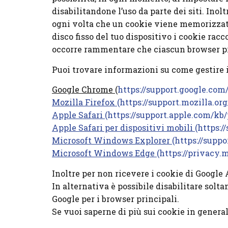
disabilitandone l’uso da parte dei siti. In
ogni volta che un cookie viene memorizzato
disco fisso del tuo dispositivo i cookie racc
occorre rammentare che ciascun browser pre
Puoi trovare informazioni su come gestire i
Google Chrome
(
https://support.google.c
Mozilla Firefox
(https://support.mozilla.o
Apple Safari
(https://support.apple.com/kb
Apple Safari per dispositivi mobili
(https:/
Microsoft Windows Explorer
(https://supp
Microsoft Windows Edge
(https://privacy
Inoltre per non ricevere i cookie di Google 
In alternativa è possibile disabilitare solt
Google per i browser principali.
Se vuoi saperne di più sui cookie in genera