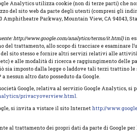
oogle Analytics utilizza cookie (non di terze parti) che 
izzo del sito web da parte degli utenti (compresi gli indi
600 Amphitheatre Parkway, Mountain View, CA 94043, Stati
seguente: http://www.google.com/analytics/terms/it.html)
in es
o del trattamento, allo scopo di tracciare e esaminare l’u
del sito stesso e fornire altri servizi relativi alle attivi
 etc) e alle modalità di ricerca e raggiungimento delle p
iò sia imposto dalla legge o laddove tali terzi trattino l
P a nessun altro dato posseduto da Google.
cietà Google, relativa al servizio Google Analytics, si pr
nalytics/privacyoverview.html
.
le, si invita a vistare il sito Internet
http://www.google
te al trattamento dei propri dati da parte di Google per l