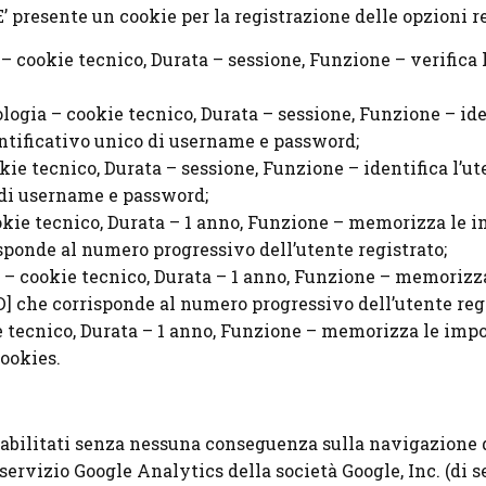
 E’ presente un cookie per la registrazione delle opzioni r
cookie tecnico, Durata – sessione, Funzione – verifica la
gia – cookie tecnico, Durata – sessione, Funzione – iden
dentificativo unico di username e password;
e tecnico, Durata – sessione, Funzione – identifica l’ute
o di username e password;
kie tecnico, Durata – 1 anno, Funzione – memorizza le im
isponde al numero progressivo dell’utente registrato;
 – cookie tecnico, Durata – 1 anno, Funzione – memorizza
D] che corrisponde al numero progressivo dell’utente regi
tecnico, Durata – 1 anno, Funzione – memorizza le impos
cookies.
sabilitati senza nessuna conseguenza sulla navigazione d
servizio Google Analytics della società Google, Inc. (di s