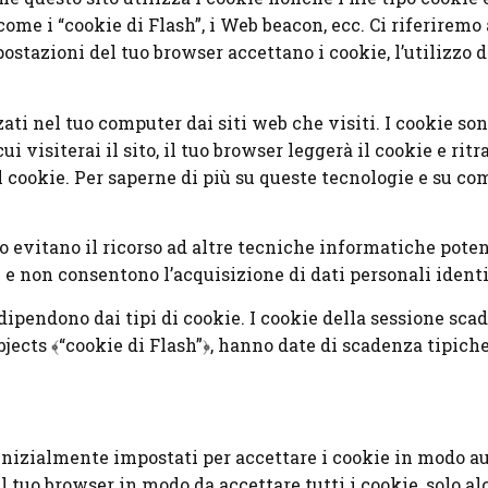
come i “cookie di Flash”, i Web beacon, ecc. Ci riferire
mpostazioni del tuo browser accettano i cookie, l’utilizzo 
zati nel tuo computer dai siti web che visiti. I cookie s
ui visiterai il sito, il tuo browser leggerà il cookie e ri
l cookie. Per saperne di più su queste tecnologie e su co
ito evitano il ricorso ad altre tecniche informatiche pot
e non consentono l’acquisizione di dati personali identif
dipendono dai tipi di cookie. I cookie della sessione sca
Objects ﴾“cookie di Flash”﴿, hanno date di scadenza tipic
nizialmente impostati per accettare i cookie in modo aut
 tuo browser in modo da accettare tutti i cookie, solo alcu