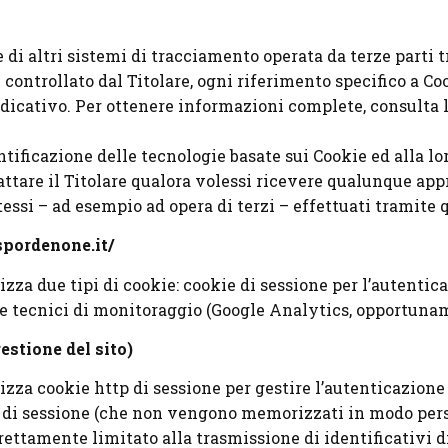
di altri sistemi di tracciamento operata da terze parti tr
controllato dal Titolare, ogni riferimento specifico a Co
indicativo. Per ottenere informazioni complete, consulta 
ntificazione delle tecnologie basate sui Cookie ed alla lo
ttare il Titolare qualora volessi ricevere qualunque app
tessi – ad esempio ad opera di terzi – effettuati tramite q
spordenone.it/
zza due tipi di cookie: cookie di sessione per l’autentica
kie tecnici di monitoraggio (Google Analytics, opportun
estione del sito)
izza cookie http di sessione per gestire l’autenticazione 
ie di sessione (che non vengono memorizzati in modo pers
rettamente limitato alla trasmissione di identificativi d