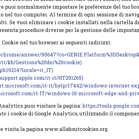
oltre puoi normalmente impostare le preferenze del tuo b
 nel tuo computer. Al termine di ogni sessione di naviga
olti. Se vuoi eliminare i cookie installati nella cartella d
senta procedure diverse per la gestione delle impostaz
 Cookie nel tuo browser ai seguenti indirizzi:
om/chrome/answer/95647?co=GENIE.Platform%3DDesktop&
rg/it/kb/Gestione%20dei%20cookie)
/ph19214?locale=it_IT)
/support.apple.com/it-it/HT201265)
ort.microsoft.com/it-it/help/17442/windows-internet-e
.microsoft.com/it-IT/windows-10-microsoft-edge-and-pri
Analytics puoi visitare la pagina:
https://tools.google.c
anto i cookie di Google Analytics, utilizzando il compone
le visita la pagina www.allaboutcookies.org.