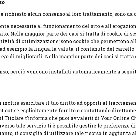
so
n è richiesto alcun consenso al loro trattamento, sono da 
ente necessarie al funzionamento del sito e all’erogazion
to. Nella maggior parte dei casi si tratta di cookie di se
attività di ottimizzazione: sono cookie che permettono all
d esempio la lingua, la valuta, il contenuto del carrello 
i e/o di migliorarli. Nella maggior parte dei casi si trat
enso, perciò vengono installati automaticamente a seguit
oi inoltre esercitare il tuo diritto ad opporti al traccia
 opt out se esplicitamente fornito o contattando direttame
l Titolare t’informa che puoi avvalerti di Your Online C
raverso tale servizio ti è possibile gestire le preferenze
rtanto, ti consiglia di utilizzare tale risorsa in aggiunta